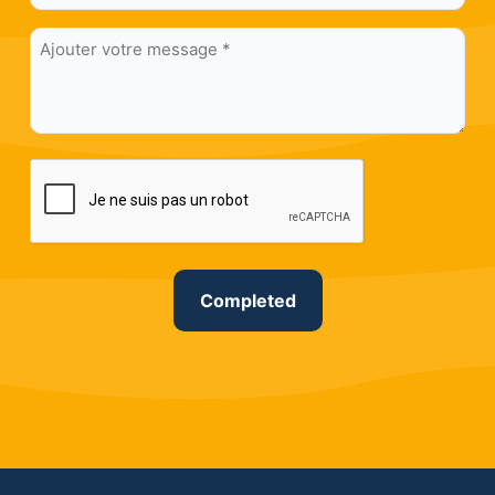
*
numéro
Ajouter
*
votre
message
*
CAPTCHA