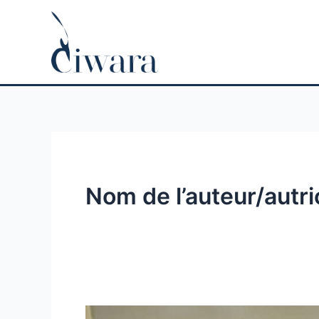
Aller
au
contenu
Nom de l’auteur/autr
La